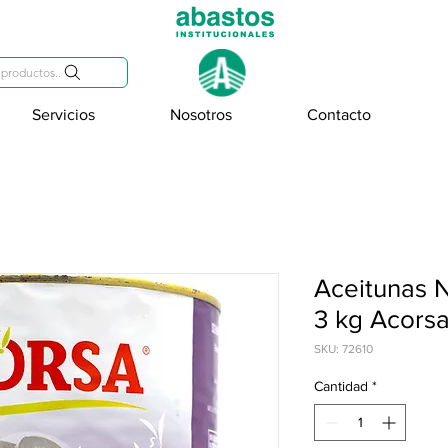
809-284-2684
productos..
Servicios
Nosotros
Contacto
Aceitunas 
3 kg Acors
SKU: 72610
Cantidad
*