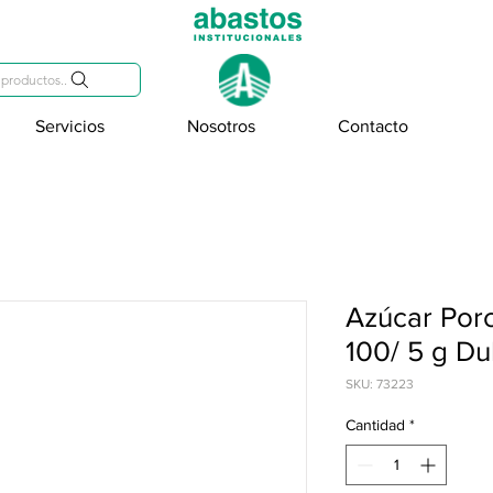
809-284-2684
productos..
Servicios
Nosotros
Contacto
Azúcar Por
100/ 5 g Du
SKU: 73223
Cantidad
*