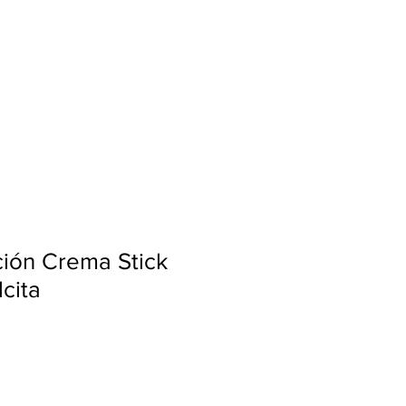
Ingresar
ción Crema Stick
lcita