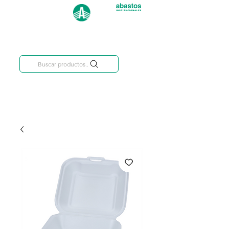
Categorías
809-284-2684
Buscar productos..