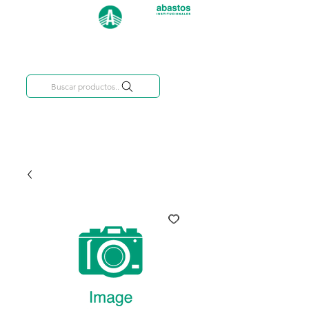
Categorías
809-284-2684
Buscar productos..