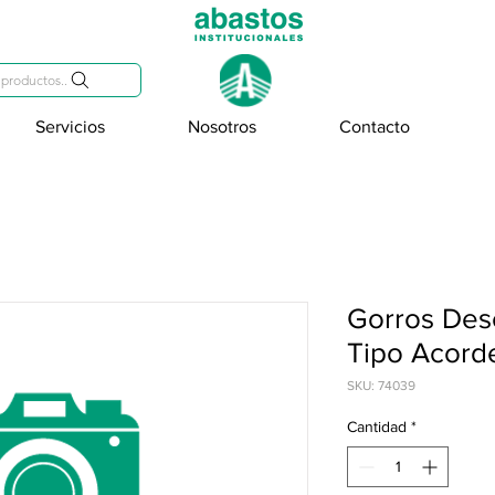
809-284-2684
productos..
Servicios
Nosotros
Contacto
Gorros Des
Tipo Acord
SKU: 74039
Cantidad
*