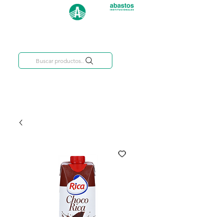
Categorías
809-284-2684
Buscar productos..