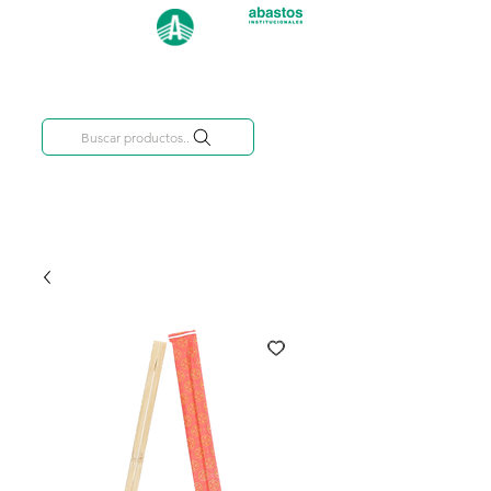
Categorías
809-284-2684
Buscar productos..