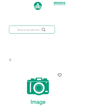
Categorías
809-284-2684
Buscar productos..