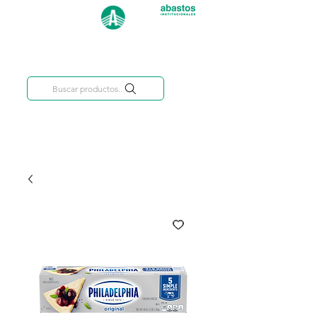
Categorías
809-284-2684
Buscar productos..