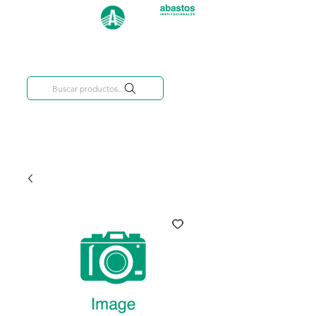
Categorías
809-284-2684
Buscar productos..