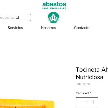
809-284-2684
productos..
Servicios
Nosotros
Contacto
Tocineta A
Nutriciosa
SKU: 72932
Cantidad
*