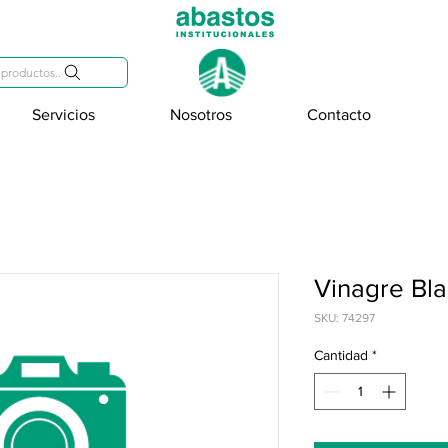
809-284-2684
productos..
Servicios
Nosotros
Contacto
Vinagre Bla
SKU: 74297
Cantidad
*