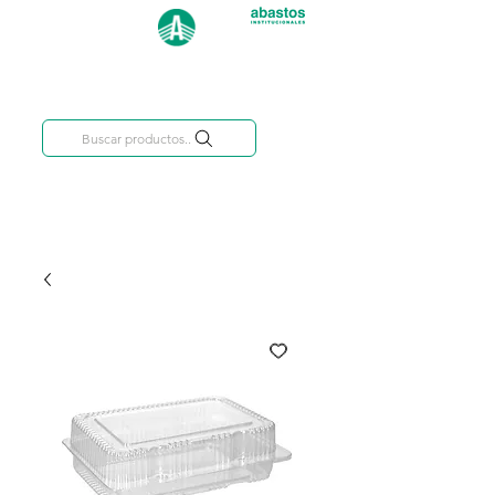
Categorías
809-284-2684
Buscar productos..