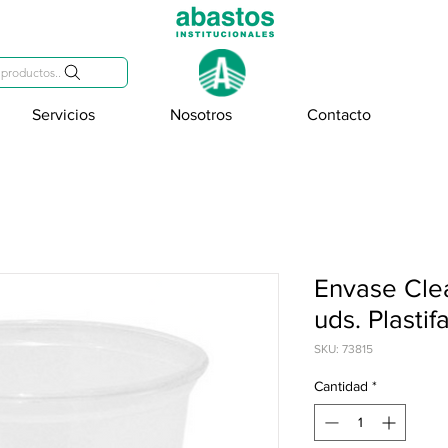
809-284-2684
productos..
Servicios
Nosotros
Contacto
Envase Clea
uds. Plastif
SKU: 73815
Cantidad
*