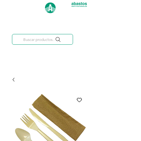
Categorías
809-284-2684
Buscar productos..