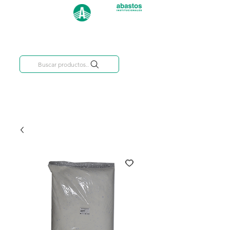
Categorías
809-284-2684
Buscar productos..