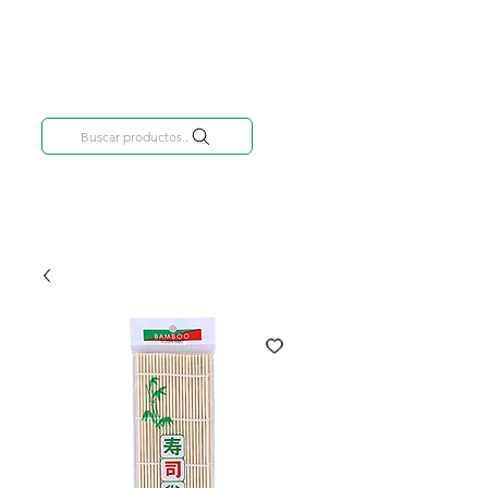
Categorías
809-284-2684
Buscar productos..