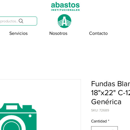
809-284-2684
productos..
Servicios
Nosotros
Contacto
Fundas Bla
18"x22" C-1
Genérica
SKU: 72689
Cantidad
*