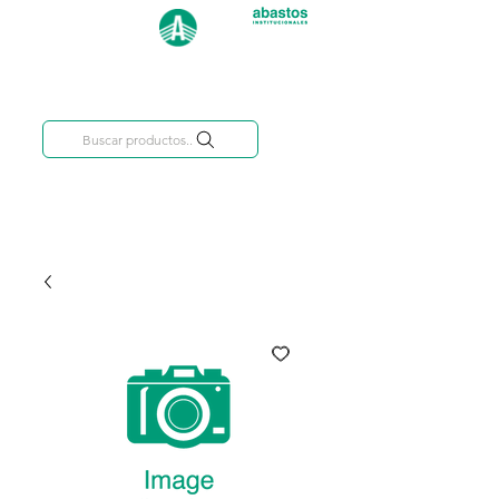
Categorías
809-284-2684
Buscar productos..