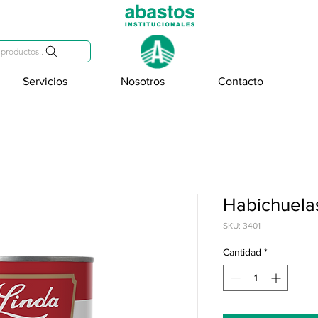
809-284-2684
productos..
Servicios
Nosotros
Contacto
Habichuelas
SKU: 3401
Cantidad
*