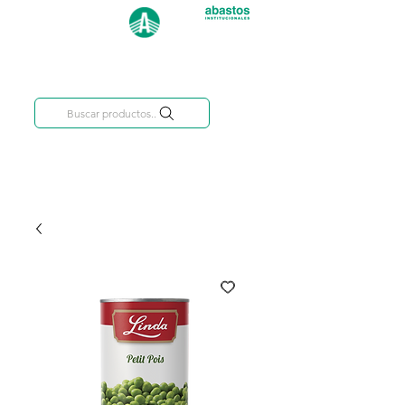
Categorías
809-284-2684
Buscar productos..