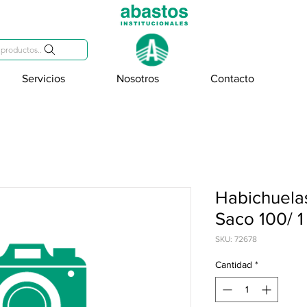
809-284-2684
productos..
Servicios
Nosotros
Contacto
Habichuela
Saco 100/ 1
SKU: 72678
Cantidad
*