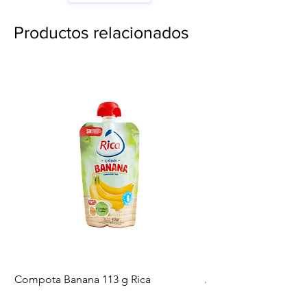
Productos relacionados
Compota Banana 113 g Rica
Aceite de Freír 250 fl