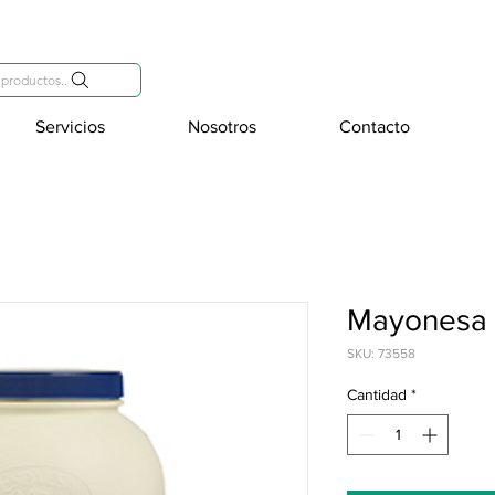
809-284-2684
productos..
Servicios
Nosotros
Contacto
Mayonesa L
SKU: 73558
Cantidad
*