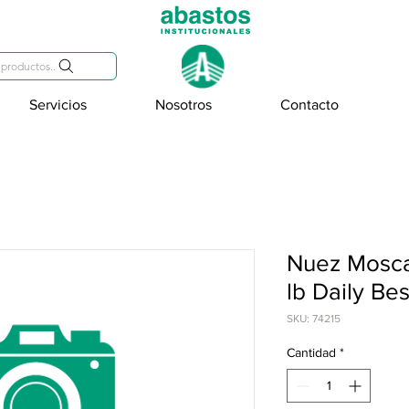
809-284-2684
productos..
Servicios
Nosotros
Contacto
Nuez Mosca
lb Daily Bes
SKU: 74215
Cantidad
*