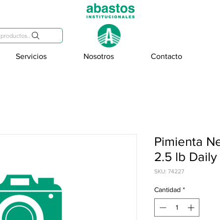
809-284-2684
productos..
Servicios
Nosotros
Contacto
Pimienta N
2.5 lb Daily
SKU: 74227
Cantidad
*