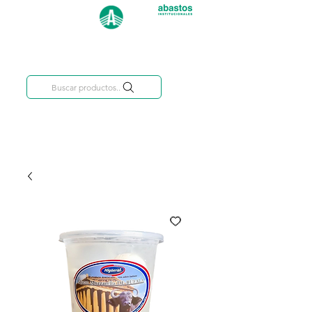
Categorías
809-284-2684
Buscar productos..