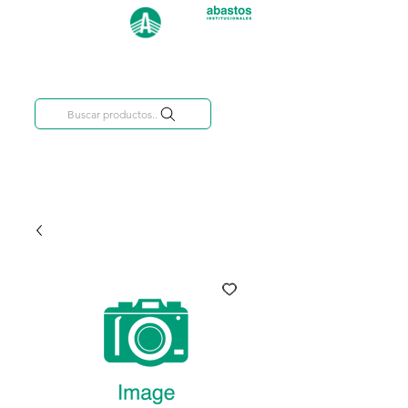
Categorías
809-284-2684
Buscar productos..