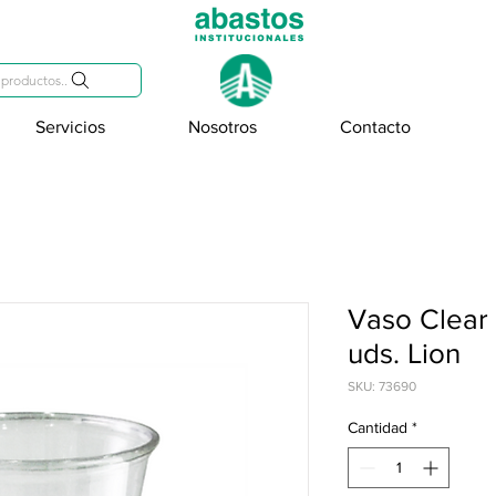
809-284-2684
productos..
Servicios
Nosotros
Contacto
Vaso Clear
uds. Lion
SKU: 73690
Cantidad
*