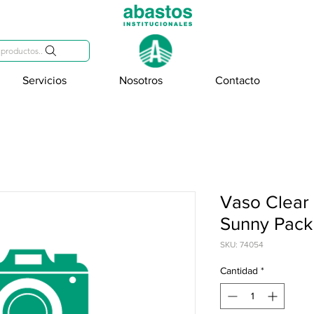
809-284-2684
productos..
Servicios
Nosotros
Contacto
Vaso Clear 
Sunny Pack
SKU: 74054
Cantidad
*