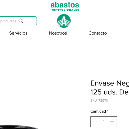
809-284-2684
productos..
Servicios
Nosotros
Contacto
Envase Negr
125 uds. D
SKU: 73970
Cantidad
*