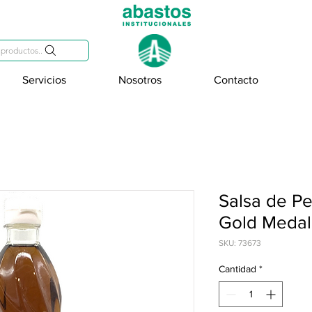
809-284-2684
productos..
Servicios
Nosotros
Contacto
Salsa de P
Gold Medal
SKU: 73673
Cantidad
*