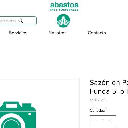
809-284-2684
productos..
Servicios
Nosotros
Contacto
Sazón en Po
Funda 5 lb
SKU: 74391
Cantidad
*