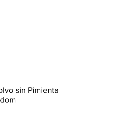
Ingresar
lvo sin Pimienta
 Idom