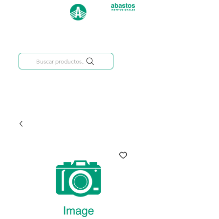
Categorías
809-284-2684
Buscar productos..